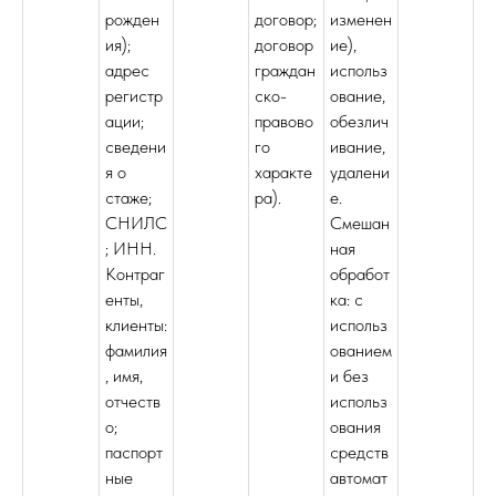
рожден
договор;
изменен
ия);
договор
ие),
адрес
граждан
использ
регистр
ско-
ование,
ации;
правово
обезлич
сведени
го
ивание,
я о
характе
удалени
стаже;
ра).
е.
СНИЛС
Смешан
; ИНН.
ная
Контраг
обработ
енты,
ка: с
клиенты:
использ
фамилия
ованием
, имя,
и без
отчеств
использ
о;
ования
паспорт
средств
ные
автомат