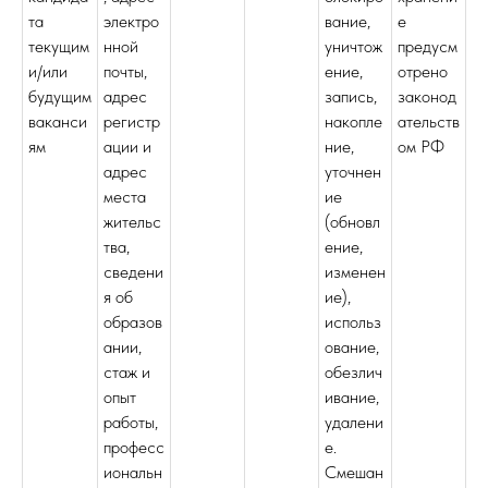
та
электро
вание,
е
текущим
нной
уничтож
предусм
и/или
почты,
ение,
отрено
будущим
адрес
запись,
законод
ваканси
регистр
накопле
ательств
ям
ации и
ние,
ом РФ
адрес
уточнен
места
ие
жительс
(обновл
тва,
ение,
сведени
изменен
я об
ие),
образов
использ
ании,
ование,
стаж и
обезлич
опыт
ивание,
работы,
удалени
професс
е.
иональн
Смешан