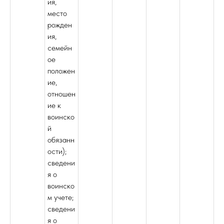
ия,
место
рожден
ия,
семейн
ое
положен
ие,
отношен
ие к
воинско
й
обязанн
ости);
сведени
я о
воинско
м учете;
сведени
я о