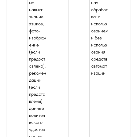
ые
ная
навыки,
обработ
знание
ка: с
языков,
использ
фото-
ованием
изображ
и без
ение
использ
(если
ования
предост
средств
авлено),
автомат
рекомен
изации.
дации
(если
предста
влены);
данные
водител
ьского
удостов
ерения;