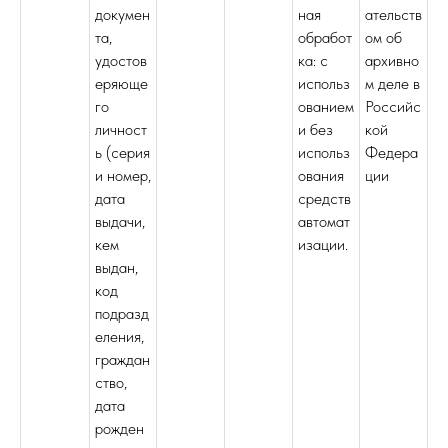
докумен
ная
ательств
та,
обработ
ом об
удостов
ка: с
архивно
еряюще
использ
м деле в
го
ованием
Российс
личност
и без
кой
ь (серия
использ
Федера
и номер,
ования
ции
дата
средств
выдачи,
автомат
кем
изации.
выдан,
код
подразд
еления,
граждан
ство,
дата
рожден