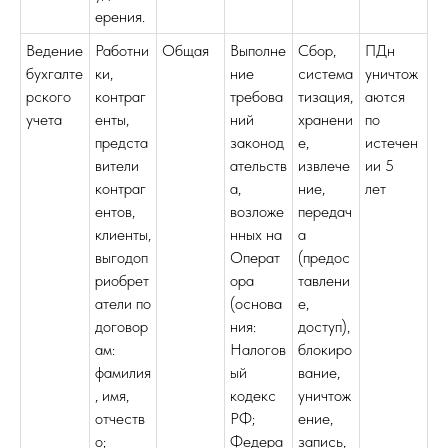
ерения.
Ведение
Работни
Общая
Выполне
Сбор,
ПДн
бухгалте
ки,
ние
система
уничтож
рского
контраг
требова
тизация,
аются
учета
енты,
ний
хранени
по
предста
законод
е,
истечен
вители
ательств
извлече
ии 5
контраг
а,
ние,
лет
ентов,
возложе
передач
клиенты,
нных на
а
выгодоп
Операт
(предос
риобрет
ора
тавлени
атели по
(основа
е,
договор
ния:
доступ),
ам:
Налогов
блокиро
фамилия
ый
вание,
, имя,
кодекс
уничтож
отчеств
РФ;
ение,
о;
Федера
запись,