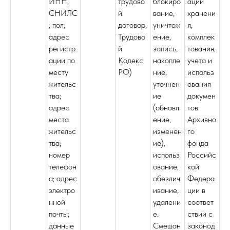
ИНН;
трудово
блокиро
ации
СНИЛС
й
вание,
хранени
; пол;
договор,
уничтож
я,
адрес
Трудово
ение,
комплек
регистр
й
запись,
тования,
ации по
Кодекс
накопле
учета и
месту
РФ)
ние,
использ
жительс
уточнен
ования
тва;
ие
докумен
адрес
(обновл
тов
места
ение,
Архивно
жительс
изменен
го
тва;
ие),
фонда
номер
использ
Российс
телефон
ование,
кой
а; адрес
обезлич
Федера
электро
ивание,
ции в
нной
удалени
соответ
почты;
е.
ствии с
данные
Смешан
законод