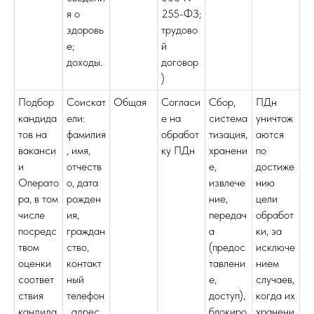
я о
255-ФЗ;
здоровь
трудово
е;
й
доходы.
договор
)
Подбор
Соискат
Общая
Согласи
Сбор,
ПДн
кандида
ели:
е на
система
уничтож
тов на
фамилия
обработ
тизация,
аются
ваканси
, имя,
ку ПДн
хранени
по
и
отчеств
е,
достиже
Операто
о, дата
извлече
нию
ра, в том
рожден
ние,
цели
числе
ия,
передач
обработ
посредс
граждан
а
ки, за
твом
ство,
(предос
исключе
оценки
контакт
тавлени
нием
соответ
ный
е,
случаев,
ствия
телефон
доступ),
когда их
кандида
, адрес
блокиро
хранени