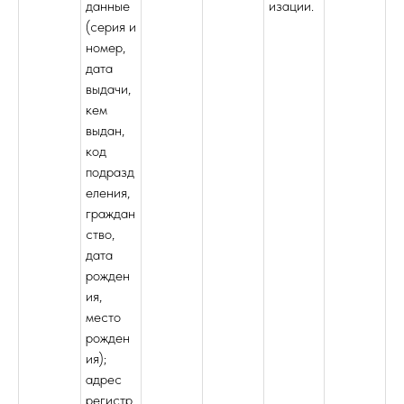
данные
изации.
(серия и
номер,
дата
выдачи,
кем
выдан,
код
подразд
еления,
граждан
ство,
дата
рожден
ия,
место
рожден
ия);
адрес
регистр