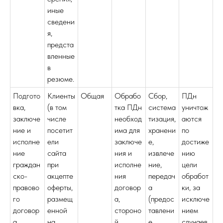
иные
сведени
я,
предста
вленные
в
резюме.
Подгото
Клиенты
Общая
Обрабо
Сбор,
ПДн
вка,
(в том
тка ПДн
система
уничтож
заключе
числе
необход
тизация,
аются
ние и
посетит
има для
хранени
по
исполне
ели
заключе
е,
достиже
ние
сайта
ния и
извлече
нию
граждан
при
исполне
ние,
цели
ско-
акцепте
ния
передач
обработ
правово
оферты,
договор
а
ки, за
го
размещ
а,
(предос
исключе
договор
енной
стороно
тавлени
нием
а
на
й
е,
случаев,