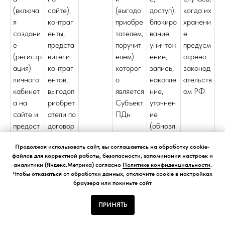
(включа
сайте),
(выгодо
доступ),
когда их
я
контраг
приобре
блокиро
хранени
создани
енты,
тателем,
вание,
е
е
предста
поручит
уничтож
предусм
(регистр
вители
елем)
ение,
отрено
ация)
контраг
которог
запись,
законод
личного
ентов,
о
накопле
ательств
кабинет
выгодоп
является
ние,
ом РФ
а на
риобрет
Субъект
уточнен
сайте и
атели по
ПДн
ие
предост
договор
(обновл
авление
ам,
ение,
Продолжая использовать сайт, вы соглашаетесь на обработку cookie-
Субъект
поручит
изменен
файлов для корректной работы, безопасности, запоминания настроек и
у ПДн
ели по
ие),
аналитики (Яндекс.Метрика) согласно
Политике конфиденциальности
.
возможн
договор
использ
Чтобы отказаться от обработки данных, отключите cookie в настройках
ости его
у:
ование,
браузера или покиньте сайт
дальней
фамилия
обезлич
ПРИНЯТЬ
шего
, имя,
ивание,
использ
отчеств
удалени