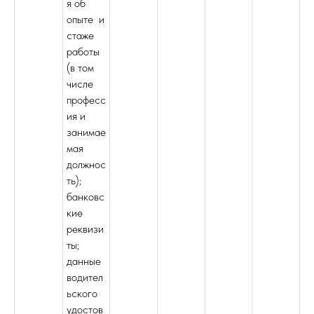
я об
опыте и
стаже
работы
(в том
числе
професс
ия и
занимае
мая
должнос
ть);
банковс
кие
реквизи
ты;
данные
водител
ьского
удостов