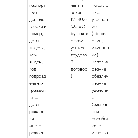
паспорт
льный
накопле
ные
закон
ние,
данные
№ 402-
уточнен
(серия и
ФЗ «О
ие
номер,
бухгалте
(обновл
дата
рском
ение,
выдачи,
учете»;
изменен
кем
трудово
ие),
выдан,
й
использ
код
договор
ование,
подразд
)
обезлич
еления,
ивание,
граждан
удалени
ство,
е.
дата
Смешан
рожден
ная
ия,
обработ
место
ка: с
рожден
использ