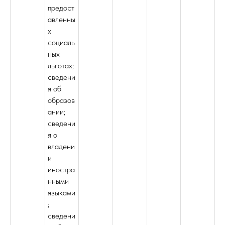
предост
авленны
х
социаль
ных
льготах;
сведени
я об
образов
ании;
сведени
я о
владени
и
иностра
нными
языками
;
сведени