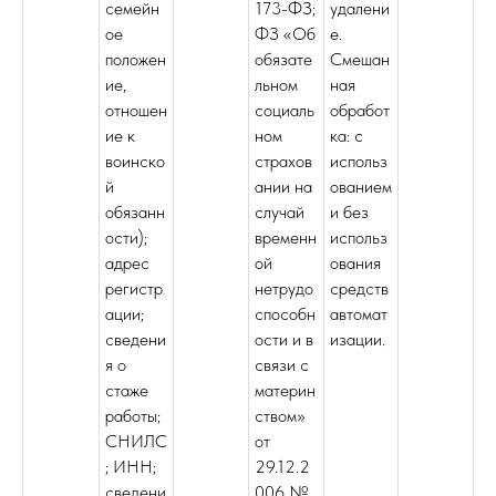
семейн
173-ФЗ;
удалени
ое
ФЗ «Об
е.
положен
обязате
Смешан
ие,
льном
ная
отношен
социаль
обработ
ие к
ном
ка: с
воинско
страхов
использ
й
ании на
ованием
обязанн
случай
и без
ости);
временн
использ
адрес
ой
ования
регистр
нетрудо
средств
ации;
способн
автомат
сведени
ости и в
изации.
я о
связи с
стаже
материн
работы;
ством»
СНИЛС
от
; ИНН;
29.12.2
сведени
006 №