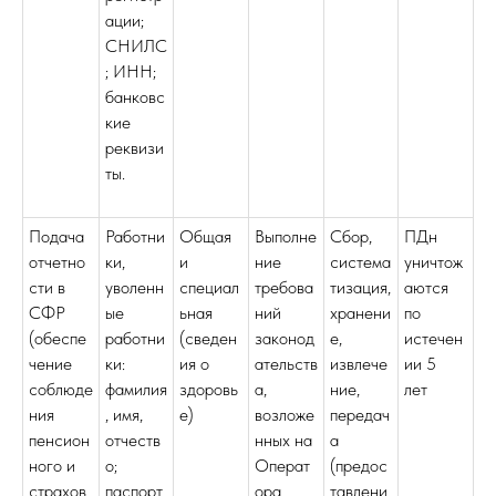
ации;
СНИЛС
; ИНН;
банковс
кие
реквизи
ты.
Подача
Работни
Общая
Выполне
Сбор,
ПДн
отчетно
ки,
и
ние
система
уничтож
сти в
уволенн
специал
требова
тизация,
аются
СФР
ые
ьная
ний
хранени
по
(обеспе
работни
(сведен
законод
е,
истечен
чение
ки:
ия о
ательств
извлече
ии 5
соблюде
фамилия
здоровь
а,
ние,
лет
ния
, имя,
е)
возложе
передач
пенсион
отчеств
нных на
а
ного и
о;
Операт
(предос
страхов
паспорт
ора
тавлени