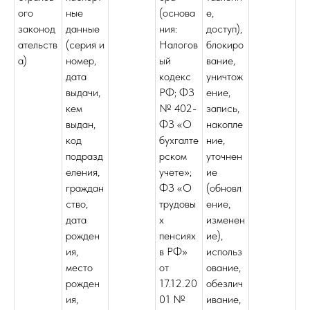
ого
ные
(основа
е,
законод
данные
ния:
доступ),
ательств
(серия и
Налогов
блокиро
а)
номер,
ый
вание,
дата
кодекс
уничтож
выдачи,
РФ; ФЗ
ение,
кем
№ 402-
запись,
выдан,
ФЗ «О
накопле
код
бухгалте
ние,
подразд
рском
уточнен
еления,
учете»;
ие
граждан
ФЗ «О
(обновл
ство,
трудовы
ение,
дата
х
изменен
рожден
пенсиях
ие),
ия,
в РФ»
использ
место
от
ование,
рожден
17.12.20
обезлич
ия,
01 №
ивание,