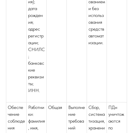
ия);
ованием
дата
и без
рожден
использ
ия;
ования
адрес
средств
регистр
автомат
ации;
изации.
СНИЛС
;
банковс
кие
реквизи
ты;
ИНН.
Обеспе
Работни
Общая
Выполне
Сбор,
ПДн
чение
ки:
ние
система
уничтож
соблюде
фамилия
требова
тизация,
аются
ния
, имя,
ний
хранени
по