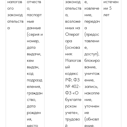
налогов
отчеств
законод
е,
истечен
ого
о;
ательств
извлече
ии 5
законод
паспорт
а,
ние,
лет
ательств
ные
возложе
передач
а
данные
нных на
а
(серия и
Операт
(предос
номер,
ора
тавлени
дата
(основа
е,
выдачи,
ния:
доступ),
кем
Налогов
блокиро
выдан,
ый
вание,
код
кодекс
уничтож
подразд
РФ; ФЗ
ение,
еления,
№ 402-
запись,
граждан
ФЗ «О
накопле
ство,
бухгалте
ние,
дата
рском
уточнен
рожден
учете»,
ие
ия,
трудово
(обновл
место
й
ение,