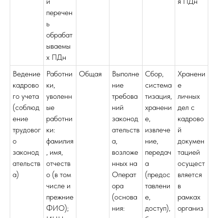
и
я ПДн
перечен
ь
обрабат
ываемы
х ПДн
Ведение
Работни
Общая
Выполне
Сбор,
Хранени
кадрово
ки,
ние
система
е
го учета
уволенн
требова
тизация,
личных
(соблюд
ые
ний
хранени
дел с
ение
работни
законод
е,
кадрово
трудовог
ки:
ательств
извлече
й
о
фамилия
а,
ние,
докумен
законод
, имя,
возложе
передач
тацией
ательств
отчеств
нных на
а
осущест
а)
о (в том
Операт
(предос
вляется
числе и
ора
тавлени
в
прежние
(основа
е,
рамках
ФИО);
ния:
доступ),
организ